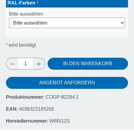
RAL-Farben
¹
Bitte auswählen
¹
wird benötigt
Produkt Anzahl: Gib den gewünschten Wert e
IN DEN WARENKORB
ANGEBOT ANFORDERN
Produktnummer:
COGP-82294.1
EAN:
4036322185206
Herstellernummer:
W6RI12S