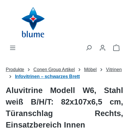
Zum Hauptinhalt springen
WAR
Produkte
Conen Group Artikel
Möbel
Vitrinen
Infovitrinen – schwarzes Brett
Aluvitrine Modell W6, Stahl
weiß B/H/T: 82x107x6,5 cm,
Türanschlag Rechts,
Einsatzbereich Innen