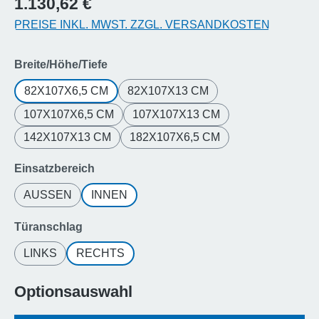
1.130,62 €
PREISE INKL. MWST. ZZGL. VERSANDKOSTEN
auswählen
Breite/Höhe/Tiefe
82X107X6,5 CM
82X107X13 CM
107X107X6,5 CM
107X107X13 CM
142X107X13 CM
182X107X6,5 CM
auswählen
Einsatzbereich
AUSSEN
INNEN
auswählen
Türanschlag
LINKS
RECHTS
Optionsauswahl