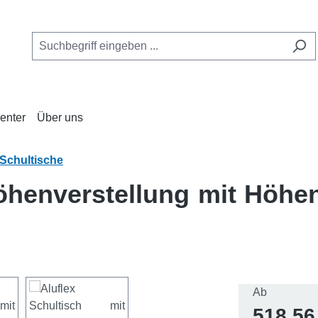
enter
Über uns
Schultische
öhenverstellung mit Höhen
Regulärer 
Ab
518,56