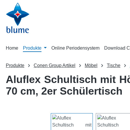
m Hauptinhalt springen
Zur Suche springen
Zur Hauptnavigation springen
Home
Produkte
Online Periodensystem
Download C
Produkte
Conen Group Artikel
Möbel
Tische
Aluflex Schultisch mit H
70 cm, 2er Schülertisch
Bildergalerie überspringen