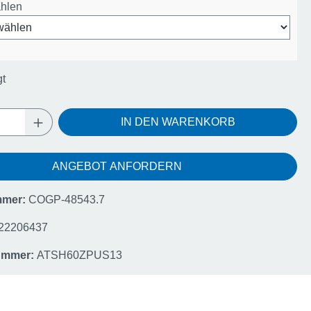
ählen
gt
Anzahl: Gib den gewünschten Wert ein oder
IN DEN WARENKORB
ANGEBOT ANFORDERN
mmer:
COGP-48543.7
22206437
nummer:
ATSH60ZPUS13