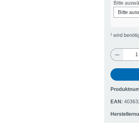
Bitte ausw
¹
wird benöti
Produkt 
Produktnu
EAN:
40363
Hersteller