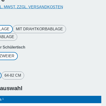
KL. MWST. ZZGL. VERSANDKOSTEN
uswählen
BLAGE
MIT DRAHTKORBABLAGE
ZABLAGE
auswählen
r Schülertisch
ZWEIER
hlen
64-82 CM
sauswahl
en
¹