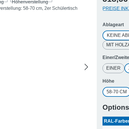
PREISE IN
a
Ablageart
KEINE A
MIT HOL
Einer/Zweite
EINER
auswä
Höhe
58-70 CM
Option
RAL-Farb